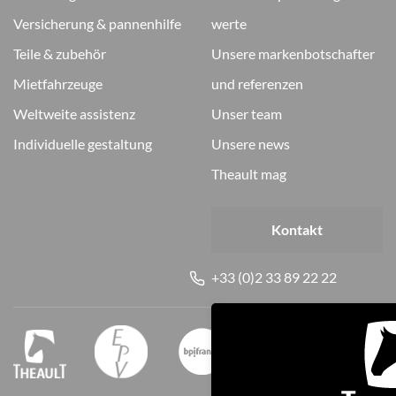
versicherung & pannenhilfe
werte
teile & zubehör
unsere markenbotschafter
mietfahrzeuge
und referenzen
weltweite assistenz
unser team
individuelle gestaltung
unsere news
theault mag
Kontakt
+33 (0)2 33 89 22 22