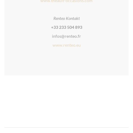
www.theault-occasions.com
Renteo
Kontakt
+33 233 504 893
infos@renteo.fr
www.ren
teo.eu