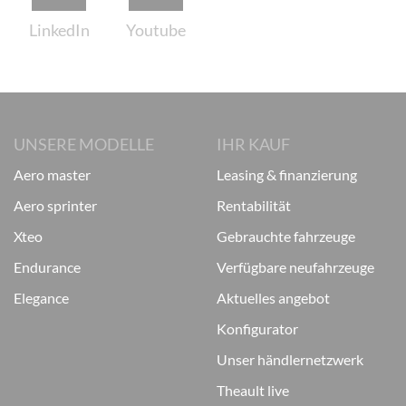
UNSERE MODELLE
IHR KAUF
aero master
leasing & finanzierung
aero sprinter
rentabilität
xteo
gebrauchte fahrzeuge
endurance
verfügbare neufahrzeuge
elegance
aktuelles angebot
konfigurator
unser händlernetzwerk
theault live