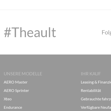
#Theault
Fol
UNSERE MODELLE
IHR KAUF
AERO Master
Leasing & Finanz
AERO Sprinter
Rentabilität
Xteo
Gebrauchte fahr
Endurance
Verfügbare Neuf