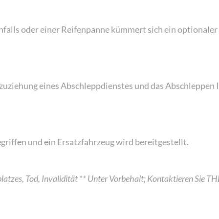
nfalls oder einer Reifenpanne kümmert sich ein optionaler
nzuziehung eines Abschleppdienstes und das Abschleppen 
Cookie-Einstellungen
egriffen und ein Ersatzfahrzeug wird bereitgestellt.
splatzes, Tod, Invalidität ** Unter Vorbehalt; Kontaktieren Sie 