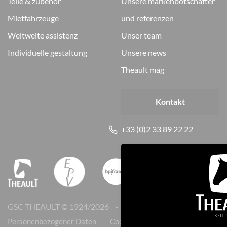
teile & zubehör
unsere markenbotschafter
mietfahrzeuge
und referenzen
weltweite assistenz
unser team
individuelle gestaltung
unsere news
theault mag
Kontakt
+33 (0)2 33 89 22 22
GSC THEAULT © 1924/
2026
Rechtliche Hinweise
Personenbezogener Daten
Cookies