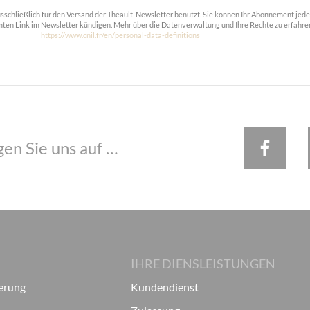
usschließlich für den Versand der Theault-Newsletter benutzt. Sie können Ihr Abonnement jede
ten Link im Newsletter kündigen. Mehr über die Datenverwaltung und Ihre Rechte zu erfahre
https://www.cnil.fr/en/personal-data-definitions
gen Sie uns auf …
IHRE DIENSLEISTUNGEN
ierung
Kundendienst