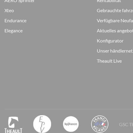
AERO Sprinter
Rentabilität
Xteo
Gebrauchte fahr
Endurance
Verfügbare Neuf
Elegance
Aktuelles angebo
Konfigurator
Unser händlerne
Theault Live
GSC T