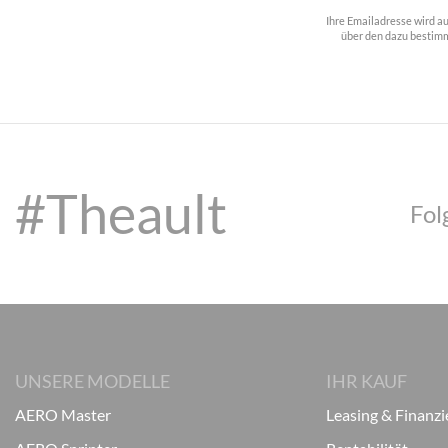
Ihre Emailadresse wird a
über den dazu bestimm
#Theault
Fol
UNSERE MODELLE
IHR KAUF
AERO Master
Leasing & Finanz