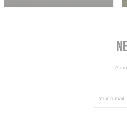
N
Abon