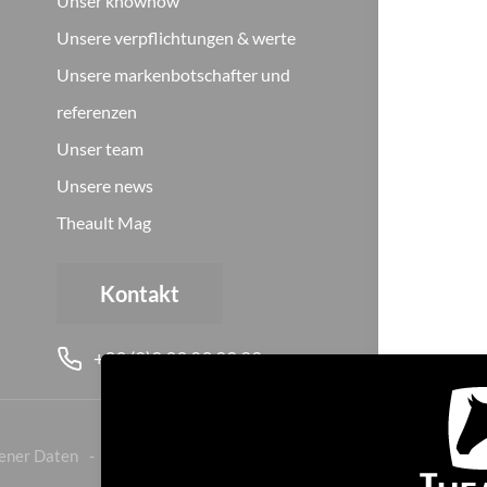
Unser knowhow
Unsere verpflichtungen & werte
Unsere markenbotschafter und
referenzen
Unser team
Unsere news
Theault Mag
Kontakt
+33 (0)2 33 89 22 22
ener Daten
Cookies
Geschäftsbedingungen