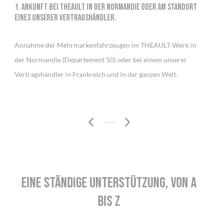
1. Ankunft bei THEAULT in der Normandie oder am Standort
2. K
eines unserer Vertragshändler.
War
 und
Annahme der Mehrmarkenfahrzeugen im THEAULT-Werk in
Durc
der Normandie (Departement 50) oder bei einem unserer
Karo
Vertragshändler in Frankreich und in der ganzen Welt.
Reno
eis
Eine ständige unterstützung, von A
bis Z