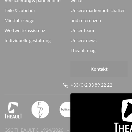
versicherung & pannenhilfe
werte
teile & zubehör
unsere markenbotschafter
mietfahrzeuge
und referenzen
weltweite assistenz
unser team
individuelle gestaltung
unsere news
theault mag
Kontakt
+33 (0)2 33 89 22 22
GSC THEAULT © 1924/
2026
Rechtliche Hinweise