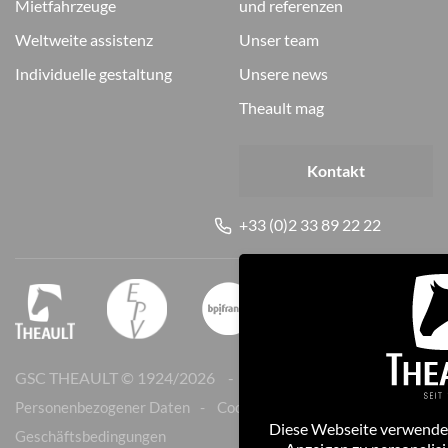
mietfahrzeuge
und referenzen
weltweite assistenz
unser team
individuelle gestaltung
unsere news
theault mag
Kontakt
+33 (0)2 33 89 22 22
GSC THEAULT © 1924/
2026
Rechtliche Hinweise
Personenbezogener Daten
Cookies
Diese Webseite verwendet
Geschäftsbedingungen