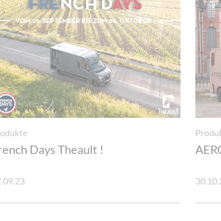
Cookie-Einstellungen
odukte
Produ
rench Days Theault !
AERO
.09.23
30.10.