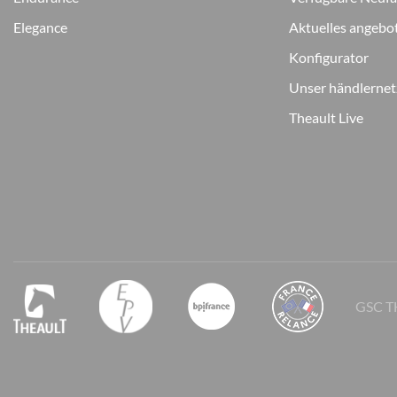
Elegance
Aktuelles angebo
Konfigurator
Unser händlerne
Theault Live
GSC T