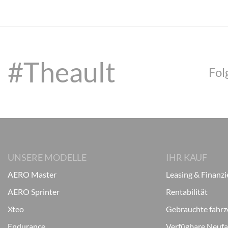
#Theault
Fol
UNSERE MODELLE
IHR KAUF
AERO Master
Leasing & Finanz
AERO Sprinter
Rentabilität
Xteo
Gebrauchte fahr
Endurance
Verfügbare Neuf