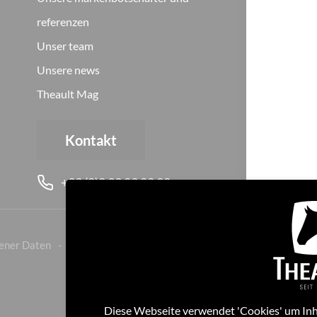
referenzen
Unser team
Unsere news
Theault Mag
Kontakt
+33 (0)2 33 89 22 22
ener Daten
Cookies
Geschäftsbedingungen
Diese Webseite verwendet 'Cookies' um Inha