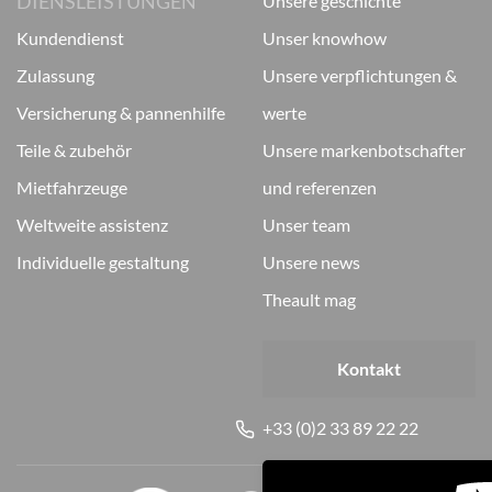
DIENSLEISTUNGEN
unsere geschichte
kundendienst
unser knowhow
zulassung
unsere verpflichtungen &
versicherung & pannenhilfe
werte
teile & zubehör
unsere markenbotschafter
mietfahrzeuge
und referenzen
weltweite assistenz
unser team
individuelle gestaltung
unsere news
theault mag
Kontakt
+33 (0)2 33 89 22 22