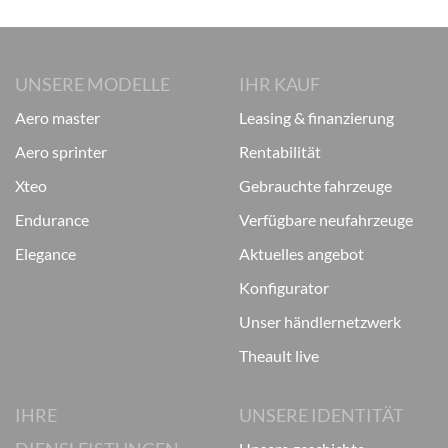
UNSERE MODELLE
IHR KAUF
aero master
leasing & finanzierung
aero sprinter
rentabilität
xteo
gebrauchte fahrzeuge
endurance
verfügbare neufahrzeuge
elegance
aktuelles angebot
konfigurator
unser händlernetzwerk
theault live
IHRE
UNSERE IDENTITÄT