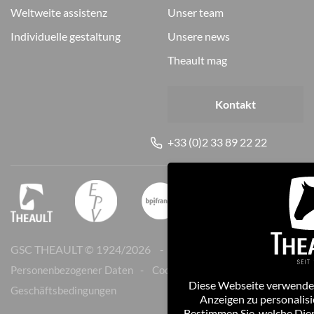
weltweite assistenz
unser team
individuelle gestaltung
unsere news
theault mag
Kontakt
+33 (0)2 33 89 22 22
GSC THEAULT © 1924/
2026
Rechtliche Hinweise
Personenbezogener Daten
Cookies
Diese Webseite verwendet
Geschäftsbedingungen
Anzeigen zu personalisi
Bestimmen Sie, welche Die