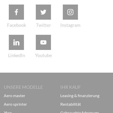
UNSERE MODELLE
IHR KAUF
aero master
leasing & finanzierung
aero sprinter
rentabilität
xteo
gebrauchte fahrzeuge