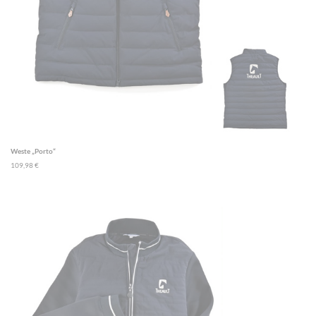
Weste „Porto“
109,98 €