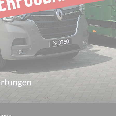
artungen
euge