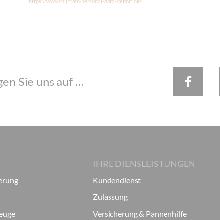
https://www.cnil.fr/en/personal-data-definitions
gen Sie uns auf …
IHRE DIENSLEISTUNGEN
ierung
Kundendienst
Zulassung
zeuge
Versicherung & Pannenhilfe