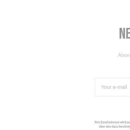
N
Abon
Ihre Emailadresse wird a
über den dazu bestimm