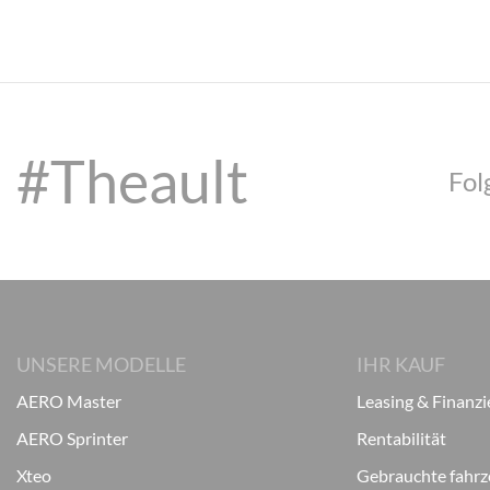
#Theault
Fol
UNSERE MODELLE
IHR KAUF
AERO Master
Leasing & Finanz
AERO Sprinter
Rentabilität
Xteo
Gebrauchte fahr