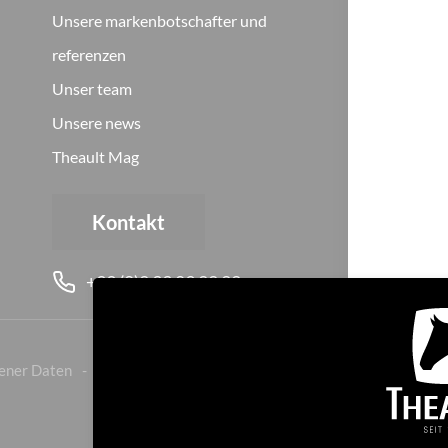
Unsere markenbotschafter und
referenzen
Unser team
Unsere news
Theault Mag
Kontakt
+33 (0)2 33 89 22 22
ener Daten
Cookies
Geschäftsbedingungen