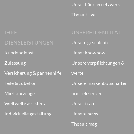
unser händlernetzwerk
theault live
IHRE
UNSERE IDENTITÄT
DIENSLEISTUNGEN
unsere geschichte
kundendienst
unser knowhow
zulassung
unsere verpflichtungen &
versicherung & pannenhilfe
werte
teile & zubehör
unsere markenbotschafter
mietfahrzeuge
und referenzen
weltweite assistenz
unser team
individuelle gestaltung
unsere news
theault mag