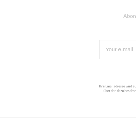
Abon
Ihre Emailadresse wird a
über den dazu bestimm