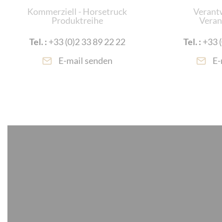
Kommerziell - Horsetruck
Verantw
Produktreihe
Veran
Tel. :
+33 (0)2 33 89 22 22
Tel. :
+33 (
E-mail senden
E-