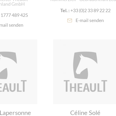
hland GmbH
Tel. :
+33 (0)2 33 89 22 22
 1777 489 425
E-mail senden
mail senden
 Lapersonne
Céline Solé