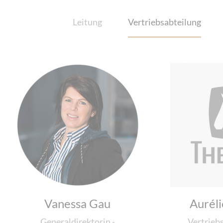
Leitung
Vertriebsabteilung
Vanessa Gau
Auréli
Generaldirektorin -
Vertriebs