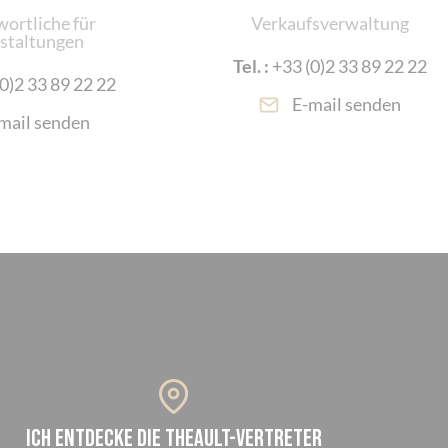
ortliche für
Verkaufsverwaltung
staltungen
Tel. :
+33 (0)2 33 89 22 22
0)2 33 89 22 22
E-mail senden
mail senden
Cookie-Einstellungen
Ich entdecke die THEAULT-Vertreter