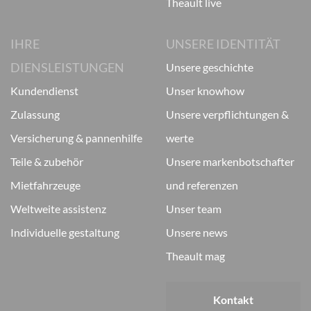
theault live
IHRE
UNSERE IDENTITÄT
DIENSLEISTUNGEN
unsere geschichte
kundendienst
unser knowhow
zulassung
unsere verpflichtungen &
versicherung & pannenhilfe
werte
teile & zubehör
unsere markenbotschafter
mietfahrzeuge
und referenzen
weltweite assistenz
unser team
individuelle gestaltung
unsere news
theault mag
Kontakt